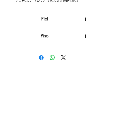
ZUECO LAZO TACON MEDIO
Piel
LISBONA
Piso
PONCHE